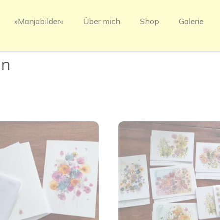
»Manjabilder«
Über mich
Shop
Galerie
en