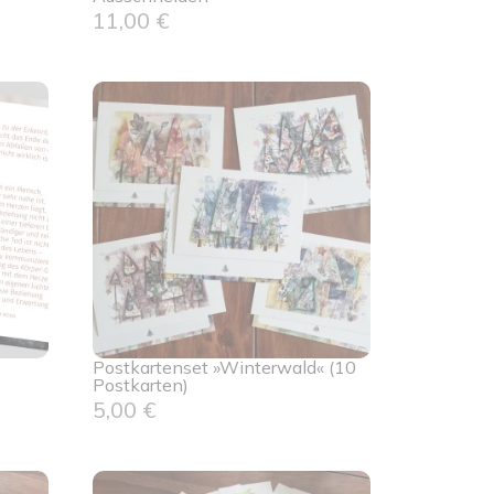
11,00
€
Postkartenset »Winterwald« (10
Postkarten)
5,00
€