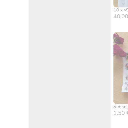
10 x »
40,0
Sticke
1,50