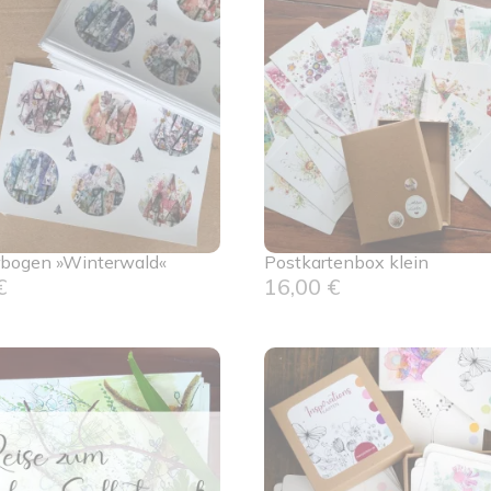
rbogen »Winterwald«
Postkartenbox klein
€
16,00
€