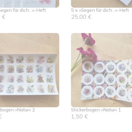
Segen für dich…«-Heft
5 x »Segen für dich…«-Heft
0
€
25,00
€
rbogen »Natur« 2
Stickerbogen »Natur« 1
€
1,50
€