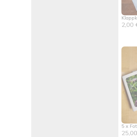
Klappk
2,00
5 x Fo
25,0