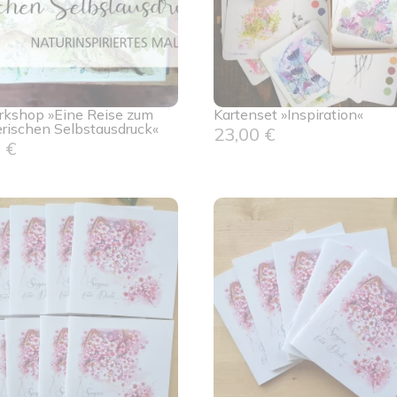
kshop »Eine Reise zum
Kartenset »Inspiration«
erischen Selbstausdruck«
23,00
€
0
€