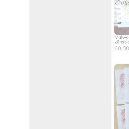
Malwor
künstl
60,0