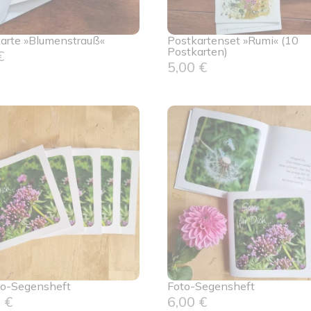
arte »Blumenstrauß«
Postkartenset »Rumi« (10
Postkarten)
€
5,00
€
to-Segensheft
Foto-Segensheft
0
€
6,00
€